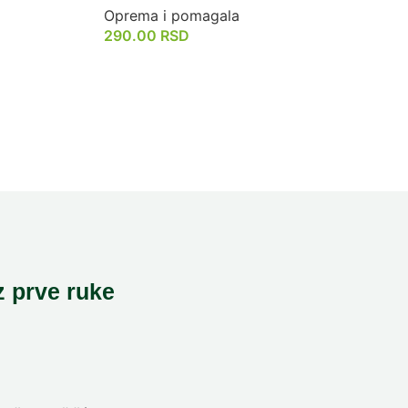
Oprema i pomagala
290.00
RSD
z prve ruke