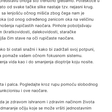
ju predstavu onoga što trenutno gledamo. Poteškoće u
Zato od svake tačke slike nastaje tzv. nejasni krug.
ra sa lenjošću očnog mišića zbog čega nam je
 oka (od onog određenog zenicom oka na veličinu
nošenja rupičastih naočara. Pinhole poboljsšvaju
 (kratkovidosti, dalekovidosti, staračke
jša čim stave na oči rupičaste naočare.
ko bi ostali snažni i kako bi zadržali svoj potpuni,
ežba pomaže vašem očnom fokusnom sistemu.
nja vida kao i do smanjenja dioptrije koju nosite.
sta i palca. Pogledajte kroz rupu pomoću slobodnog
funkcionisu i ove naočare.
 da je zdravom ishranom i zdravim načinom života
odmaranje očiju koje se može vršiti jednostavnim