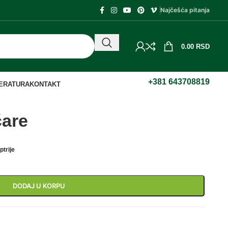
Najčešća pitanja
0.00
RSD
+381 643708819
TERATURA
KONTAKT
čare
ptrije
DODAJ U KORPU