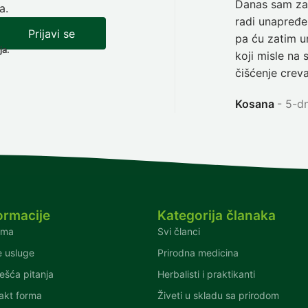
Danas sam zav
a.
radi unapređen
Prijavi se
pa ću zatim ur
ja.
koji misle na 
čišćenje creva
Kosana
5-dn
ormacije
Kategorija članaka
ama
Svi članci
 usluge
Prirodna medicina
ešća pitanja
Herbalisti i praktikanti
akt forma
Živeti u skladu sa prirodom