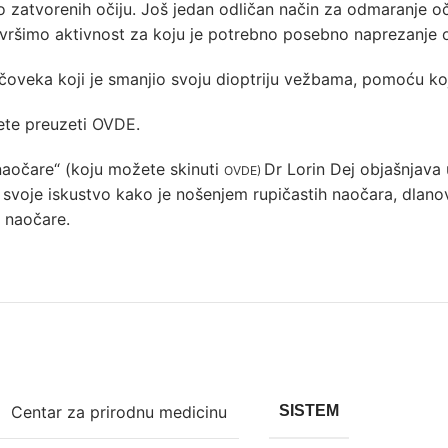
 zatvorenih očiju. Još jedan odličan način za odmaranje oči
 vršimo aktivnost za koju je potrebno posebno naprezanje o
čoveka koji je smanjio svoju dioptriju vežbama, pomoću koj
ete preuzeti
OVDE
.
 naočare“ (koju možete skinuti
Dr Lorin Dej objašnjava
OVDE
)
si svoje iskustvo kako je nošenjem rupičastih naočara, dla
a naočare.
Centar za prirodnu medicinu
SISTEM