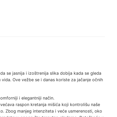
 se jasnija i izoštrenija slika dobija kada se gleda
ju vida. Ove vežbe se i danas koriste za jačanje očnih
orniji i elegantniji način.
većava raspon kretanja mišića koji kontrolišu naše
oko. Zbog manjeg intenziteta i veće usmerenosti, oko