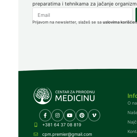
preparatima i tehnikama za jačanje organizm
Prijavom na newsletter, slažeš se sa
uslovima korišćen
Inf
O n
Naše
Najč
+381 64 37 08 819
Kont
cpm.premier@gmail.com