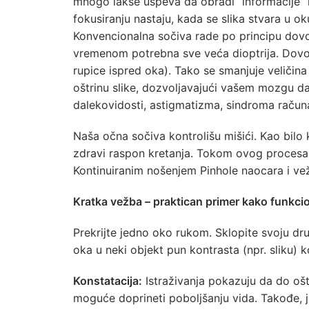
mnogo lakše uspeva da obradi “informacije” k
fokusiranju nastaju, kada se slika stvara u ok
Konvencionalna sočiva rade po principu dovođ
vremenom potrebna sve veća dioptrija. Dovo
rupice ispred oka). Tako se smanjuje veličin
oštrinu slike, dozvoljavajući vašem mozgu da
dalekovidosti, astigmatizma, sindroma računa
Naša očna sočiva kontrolišu mišići. Kao bilo k
zdravi raspon kretanja. Tokom ovog procesa
Kontinuiranim nošenjem Pinhole naocara i vež
Kratka vežba – praktican primer kako funkci
Prekrijte jedno oko rukom. Sklopite svoju d
oka u neki objekt pun kontrasta (npr. sliku) 
Konstatacija:
Istraživanja pokazuju da do oš
moguće doprineti poboljšanju vida. Takođe, j