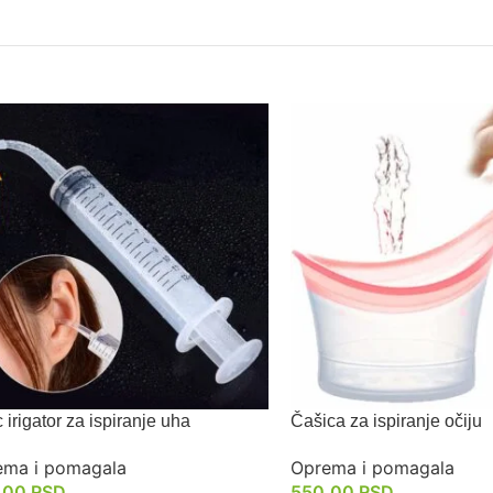
 irigator za ispiranje uha
Čašica za ispiranje očiju
ema i pomagala
Oprema i pomagala
.00
RSD
550.00
RSD