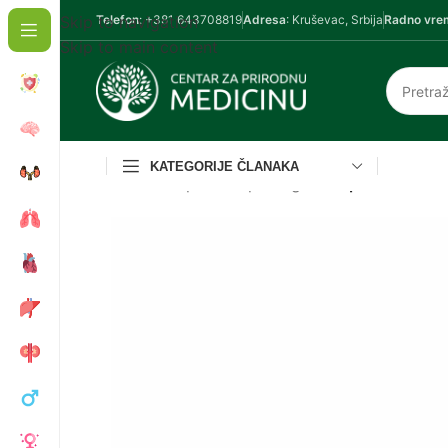
Skip to navigation
Telefon
: +381 643708819
Adresa
: Kruševac, Srbija
Radno vre
Skip to main content
KATEGORIJE ČLANAKA
Početna
/
Oprema i pomagala
/
Rupičaste naoč