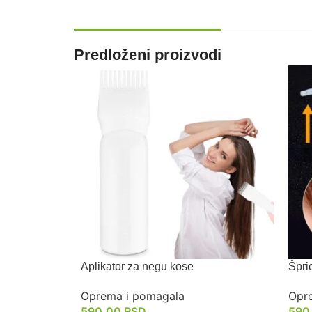
Predloženi proizvodi
Aplikator za negu kose
Špric
Oprema i pomagala
Opr
590.00
RSD
590