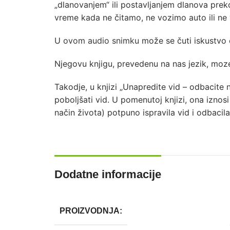
„dlanovanjem“ ili postavljanjem dlanova preko
vreme kada ne čitamo, ne vozimo auto ili ne
U
ovom audio snimku
može se čuti iskustvo 
Njegovu knjigu, prevedenu na nas jezik, moz
Takodje, u knjizi „Unapredite vid – odbacite
poboljšati vid. U pomenutoj knjizi, ona izno
način života) potpuno ispravila vid i odbacil
Dodatne informacije
PROIZVODNJA: