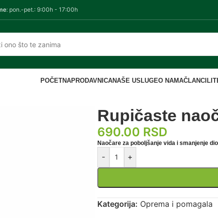
me
: pon.-pet.: 9:00h - 17:00h
POČETNA
PRODAVNICA
NAŠE USLUGE
O NAMA
ČLANCI
LI
are
Rupičaste nao
690.00
RSD
Naočare za poboljšanje vida i smanjenje dio
-
+
Kategorija:
Oprema i pomagala