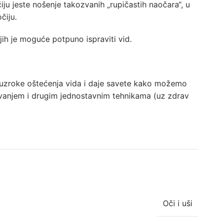
ju jeste nošenje takozvanih „rupičastih naočara“, u
čiju.
ih je moguće potpuno ispraviti vid.
 uzroke oštećenja vida i daje savete kako možemo
novanjem i drugim jednostavnim tehnikama (uz zdrav
Oči i uši