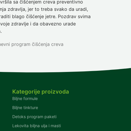
ršila sa čišćenjem creva preventivno
Pre deset dan
ja zdravlja, jer to treba svako da uradi,
sam da se pra
aditi blago čišćenje jetre. Pozdrav svima
olakšanje veli
svoje zdravlje i da obavezno urade
Nina
5-dnev
.
evni program čišćenja creva
Kategorije proizvoda
Biljne formule
Biljne tinkture
Detoks program paketi
Lekovita biljna ulja i masti