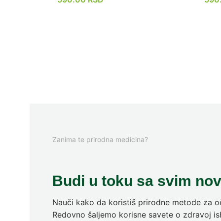
Zanima te prirodna medicina?
Budi u toku sa svim no
Nauči kako da koristiš prirodne metode za oč
Redovno šaljemo korisne savete o zdravoj ish