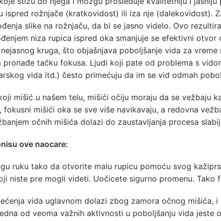
oje stižu do njega i mozgu prosleđuje kvalitetniju i jasni
u ispred rožnjače (kratkovidost) ili iza nje (dalekovidost). 
enja slike na rožnjaču, da bi se jasno videlo. Ovo rezulti
đenjem niza rupica ispred oka smanjuje se efektivni otvor
a nejasnog kruga, što objašnjava poboljšanje vida za vreme 
 pronađe tačku fokusa. Ljudi koji pate od problema s vidom
rskog vida itd.) često primećuju da im se vid odmah pobol
oji mišić u našem telu, mišići očiju moraju da se vežbaju ka
, fokusni mišići oka se sve više navikavaju, a redovna v
banjem očnih mišića dolazi do zaustavljanja procesa slabije
onisu ove naocare:
rugu ruku tako da otvorite malu rupicu pomoću svog kažipr
koji niste pre mogli videti. Uočicete sigurno promenu. Tako 
tećenja vida uglavnom dolazi zbog zamora očnog mišića, i
edna od veoma važnih aktivnosti u poboljšanju vida jeste 