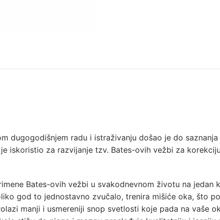
 dugogodišnjem radu i istraživanju došao je do saznanja da
e je iskoristio za razvijanje tzv. Bates-ovih vežbi za korekci
imene Bates-ovih vežbi u svakodnevnom životu na jedan komf
iko god to jednostavno zvučalo, trenira mišiće oka, što po
rolazi manji i usmereniji snop svetlosti koje pada na vaše 