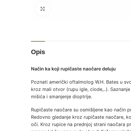
Zumiraj sliku
Opis
Način ka koji rupičaste naočare deluju
Poznati američki oftalmolog W.H. Bates u svom
kroz mali otvor (rupu igle, ciode,..). Saznanj
mišića i smanjenje dioptrije.
Rupičaste naočare su osmišljene kao način pr
Redovno gledanje kroz rupičaste naočare, kol
oči. Kroz rupice na prednjoj strani naočara p