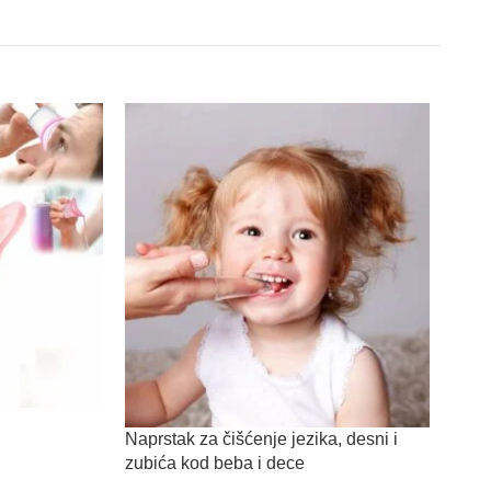
Nosn
Naprstak za čišćenje jezika, desni i
zubića kod beba i dece
Opre
590