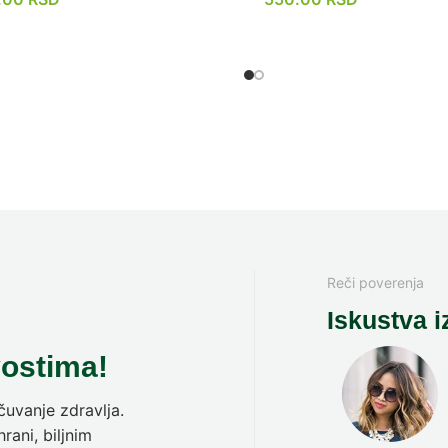
Reči poverenja
Iskustva i
vostima!
uvanje zdravlja.
rani, biljnim