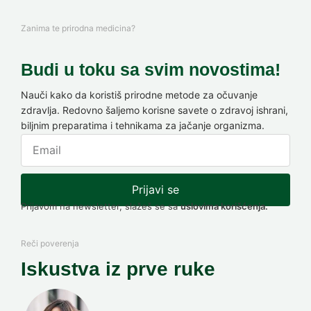
Zanima te prirodna medicina?
Budi u toku sa svim novostima!
Nauči kako da koristiš prirodne metode za očuvanje
zdravlja. Redovno šaljemo korisne savete o zdravoj ishrani,
biljnim preparatima i tehnikama za jačanje organizma.
Prijavi se
Prijavom na newsletter, slažeš se sa
uslovima korišćenja.
Reči poverenja
Iskustva iz prve ruke