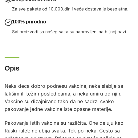
Za sve pakete od 10.000.din i veće dostava je besplatna.
100% prirodno
Svi proizvodi sa našeg sajta su napravljeni na biljnoj bazi.
Opis
Neka deca dobro podnesu vakcine, neka slabije sa
lakšim ili težim posledicama, a neka umiru od njih.
Vakcine su dizajnirane tako da ne sadrzi svako
pakovanje jedne vakcine iste opasne materije.
Pakovanja istih vakcina su različita. One deluju kao
Ruski rulet: ne ubija svaka. Tek po neka. Često sa