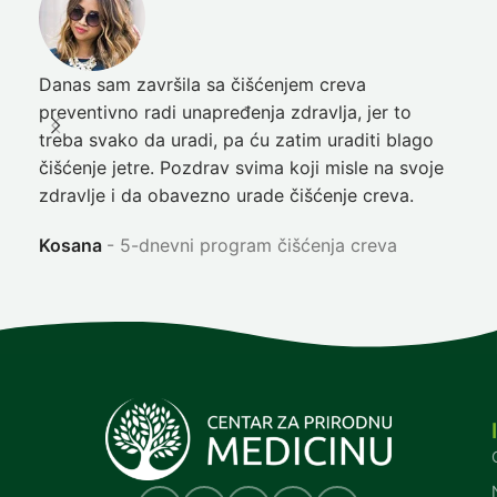
Danas sam završila sa čišćenjem creva
Pre
preventivno radi unapređenja zdravlja, jer to
poč
treba svako da uradi, pa ću zatim uraditi blago
nep
čišćenje jetre. Pozdrav svima koji misle na svoje
sja
zdravlje i da obavezno urade čišćenje creva.
Ni
Kosana
5-dnevni program čišćenja creva