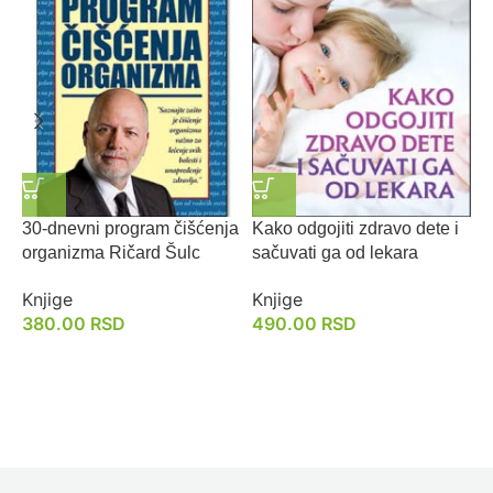
30-dnevni program čišćenja
Kako odgojiti zdravo dete i
D
organizma Ričard Šulc
sačuvati ga od lekara
K
Knjige
Knjige
380.00
RSD
490.00
RSD