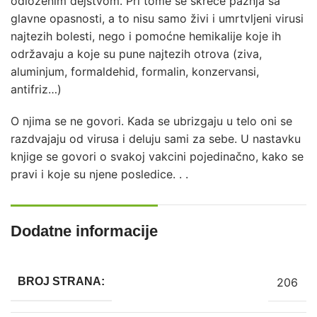
odloženim dejstvom. Pri tome se skreće pažnja sa
glavne opasnosti, a to nisu samo živi i umrtvljeni virusi
najtezih bolesti, nego i pomoćne hemikalije koje ih
održavaju a koje su pune najtezih otrova (ziva,
aluminjum, formaldehid, formalin, konzervansi,
antifriz…)
O njima se ne govori. Kada se ubrizgaju u telo oni se
razdvajaju od virusa i deluju sami za sebe. U nastavku
knjige se govori o svakoj vakcini pojedinačno, kako se
pravi i koje su njene posledice. . .
Dodatne informacije
206
BROJ STRANA: