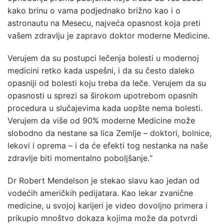
kako brinu o vama podjednako brižno kao i o
astronautu na Mesecu, najveća opasnost koja preti
vašem zdravlju je zapravo doktor moderne Medicine.
Verujem da su postupci lečenja bolesti u modernoj
medicini retko kada uspešni, i da su često daleko
opasniji od bolesti koju treba da leče. Verujem da su
opasnosti u sprezi sa širokom upotrebom opasnih
procedura u slučajevima kada uopšte nema bolesti.
Verujem da više od 90% moderne Medicine može
slobodno da nestane sa lica Zemlje – doktori, bolnice,
lekovi i oprema – i da će efekti tog nestanka na naše
zdravlje biti momentalno poboljšanje.“
Dr Robert Mendelson je stekao slavu kao jedan od
vodećih američkih pedijatara. Kao lekar zvanične
medicine, u svojoj karijeri je video dovoljno primera i
prikupio mnoštvo dokaza kojima može da potvrdi