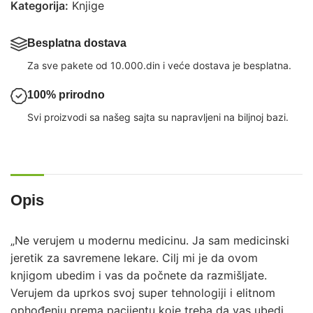
Kategorija:
Knjige
Besplatna dostava
Za sve pakete od 10.000.din i veće dostava je besplatna.
100% prirodno
Svi proizvodi sa našeg sajta su napravljeni na biljnoj bazi.
Opis
„Ne verujem u modernu medicinu. Ja sam medicinski
jeretik za savremene lekare. Cilj mi je da ovom
knjigom ubedim i vas da počnete da razmišljate.
Verujem da uprkos svoj super tehnologiji i elitnom
ophođenju prema pacijentu koje treba da vas ubedi