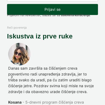
Prijavi se
Prijavom na newsletter, slažeš se sa
uslovima korišćenja.
Reči poverenja
Iskustva iz prve ruke
Danas sam završila sa čišćenjem creva
Pre
preventivno radi unapređenja zdravlja, jer to
poč
treba svako da uradi, pa ću zatim uraditi blago
nep
čišćenje jetre. Pozdrav svima koji misle na svoje
sja
zdravlje i da obavezno urade čišćenje creva.
Ni
Kosana
5-dnevni program čišćenja creva