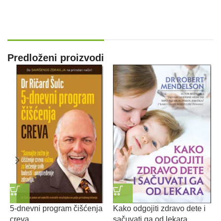
Predloženi proizvodi
5-dnevni program čišćenja
Kako odgojiti zdravo dete i
M
creva
sačuvati ga od lekara