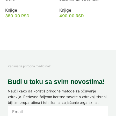
K
Knjige
Knjige
380.00
RSD
490.00
RSD
Zanima te prirodna medicina?
Budi u toku sa svim novostima!
Nauči kako da koristiš prirodne metode za očuvanje
zdravlja. Redovno šaljemo korisne savete o zdravoj ishrani,
biljnim preparatima i tehnikama za jačanje organizma.