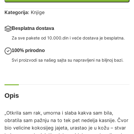
Kategorija:
Knjige
Besplatna dostava
Za sve pakete od 10.000.din i veće dostava je besplatna.
100% prirodno
Svi proizvodi sa našeg sajta su napravljeni na biljnoj bazi.
Opis
„Otkrila sam rak, umorna i slaba kakva sam bila,
obratila sam pažnju na to tek pet nedelja kasnije. Čvor
bio velicine kokosijeg jajeta, urastao je u kožu – stvar