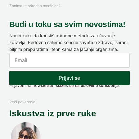
Zanima te prirodna medicina?
Budi u toku sa svim novostima!
Nauči kako da koristiš prirodne metode za očuvanje
zdravlja. Redovno šaljemo korisne savete o zdravoj ishrani,
biljnim preparatima i tehnikama za jačanje organizma.
Prijavi se
Prijavom na newsletter, slažeš se sa
uslovima korišćenja.
Reči poverenja
Iskustva iz prve ruke