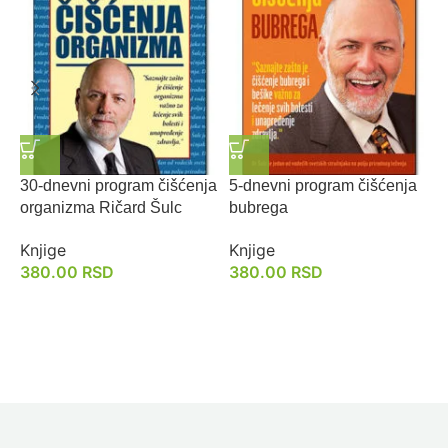
30-dnevni program čišćenja
5-dnevni program čišćenja
M
organizma Ričard Šulc
bubrega
K
Knjige
Knjige
380.00
RSD
380.00
RSD