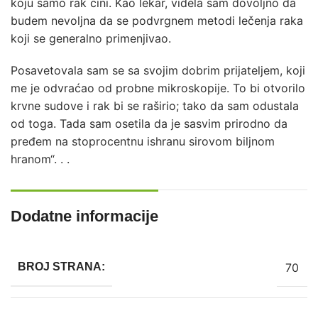
koju samo rak cini. Kao lekar, videla sam dovoljno da
budem nevoljna da se podvrgnem metodi lečenja raka
koji se generalno primenjivao.
Posavetovala sam se sa svojim dobrim prijateljem, koji
me je odvraćao od probne mikroskopije. To bi otvorilo
krvne sudove i rak bi se raširio; tako da sam odustala
od toga. Tada sam osetila da je sasvim prirodno da
pređem na stoprocentnu ishranu sirovom biljnom
hranom“. . .
Dodatne informacije
70
BROJ STRANA: