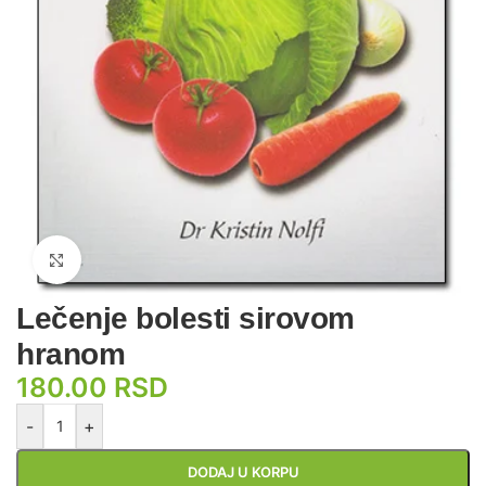
Zumiraj sliku
Lečenje bolesti sirovom
hranom
180.00
RSD
-
+
DODAJ U KORPU