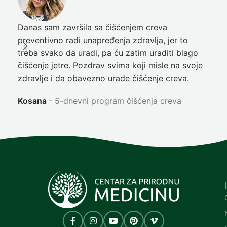
Danas sam završila sa čišćenjem creva
Pre
preventivno radi unapređenja zdravlja, jer to
poč
treba svako da uradi, pa ću zatim uraditi blago
nep
čišćenje jetre. Pozdrav svima koji misle na svoje
sja
zdravlje i da obavezno urade čišćenje creva.
Ni
Kosana
5-dnevni program čišćenja creva