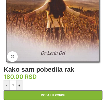
Zumiraj sliku
Kako sam pobedila rak
180.00
RSD
-
+
DODAJ U KORPU