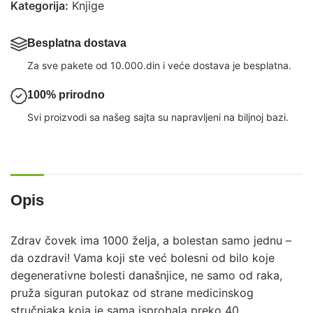
Kategorija:
Knjige
Besplatna dostava
Za sve pakete od 10.000.din i veće dostava je besplatna.
100% prirodno
Svi proizvodi sa našeg sajta su napravljeni na biljnoj bazi.
Opis
Zdrav čovek ima 1000 želja, a bolestan samo jednu –
da ozdravi! Vama koji ste već bolesni od bilo koje
degenerativne bolesti današnjice, ne samo od raka,
pruža siguran putokaz od strane medicinskog
stručnjaka koja je sama isprobala preko 40