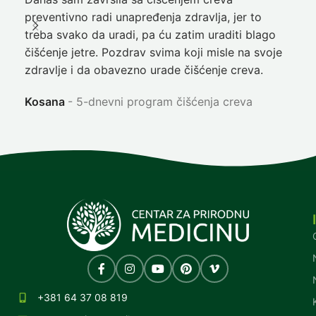
preventivno radi unapređenja zdravlja, jer to
poč
treba svako da uradi, pa ću zatim uraditi blago
nep
čišćenje jetre. Pozdrav svima koji misle na svoje
sja
zdravlje i da obavezno urade čišćenje creva.
Ni
Kosana
5-dnevni program čišćenja creva
+381 64 37 08 819