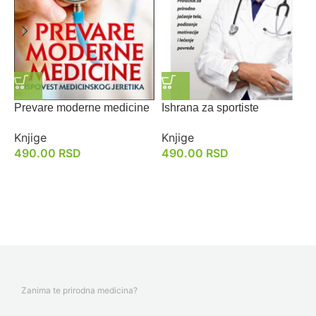
Prevare moderne medicine
Ishrana za sportiste
O
Knjige
Knjige
K
490.00
RSD
490.00
RSD
Zanima te prirodna medicina?