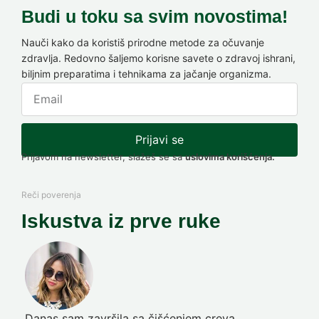
Budi u toku sa svim novostima!
Nauči kako da koristiš prirodne metode za očuvanje
zdravlja. Redovno šaljemo korisne savete o zdravoj ishrani,
biljnim preparatima i tehnikama za jačanje organizma.
Prijavi se
Prijavom na newsletter, slažeš se sa
uslovima korišćenja.
Reči poverenja
Iskustva iz prve ruke
Danas sam završila sa čišćenjem creva
Pre