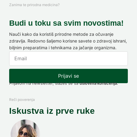
Zanima te prirodna medicina?
Budi u toku sa svim novostima!
Nauči kako da koristiš prirodne metode za očuvanje
zdravlja. Redovno šaljemo korisne savete o zdravoj ishrani,
biljnim preparatima i tehnikama za jačanje organizma.
Prijavi se
Prijavom na newsletter, slažeš se sa
uslovima korišćenja.
Reči poverenja
Iskustva iz prve ruke