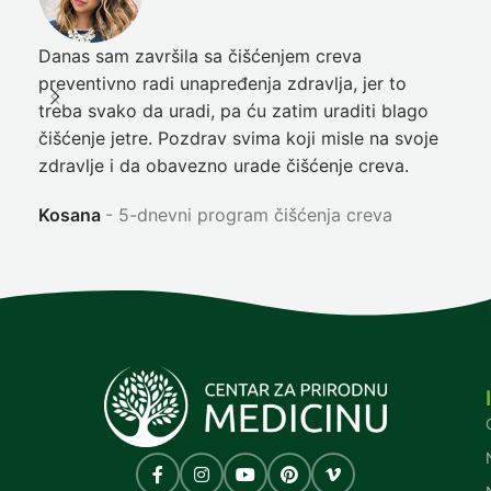
Danas sam završila sa čišćenjem creva
Pre
preventivno radi unapređenja zdravlja, jer to
poč
treba svako da uradi, pa ću zatim uraditi blago
nep
čišćenje jetre. Pozdrav svima koji misle na svoje
sja
zdravlje i da obavezno urade čišćenje creva.
Ni
Kosana
5-dnevni program čišćenja creva