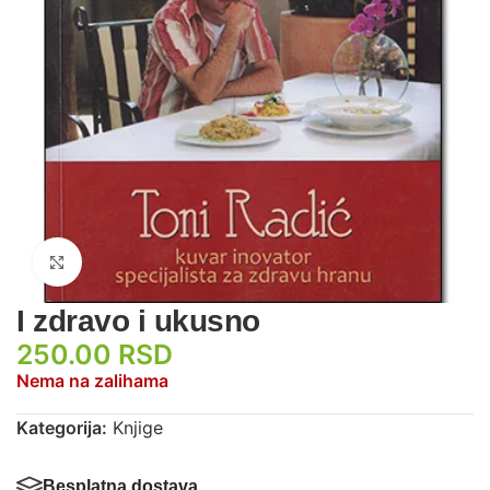
Zumiraj sliku
I zdravo i ukusno
250.00
RSD
Nema na zalihama
Kategorija:
Knjige
Besplatna dostava