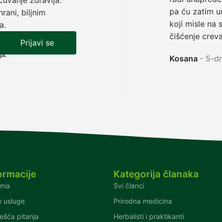
pa ću zatim ur
rani, biljnim
koji misle na 
a.
čišćenje creva
Prijavi se
ja.
Kosana
5-dn
ormacije
Kategorija članaka
ama
Svi članci
 usluge
Prirodna medicina
ešća pitanja
Herbalisti i praktikanti