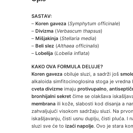
SASTAV:
–
Koren gaveza
(
Symphytum officinale
)
–
Divizma
(
Verbascum thapsus
)
–
Mišjakinja
(
Stellaria media
)
–
Beli slez
(
Althaea officinalis
)
–
Lobelija
(
Lobelia inflata
)
KAKO OVA FORMULA DELUJE?
Koren gaveza
obiluje sluzi, a sadrži još
smol
alkaloida simfitocinoglosina stoga je vredn
cveta divizme
imaju
protivupalno
,
antiseptič
bronhijalni sekret
čime se olakšava iskašljav
membrana
ili kože, slabosti kod disanja a na
zahvaljujući visokom sadržaju sluzi. Na prvo
iskašljavanju, čisti usnu duplju, čisti pluća. I 
sluzi sve će to
izaći napolje
. Ovo je stara kom