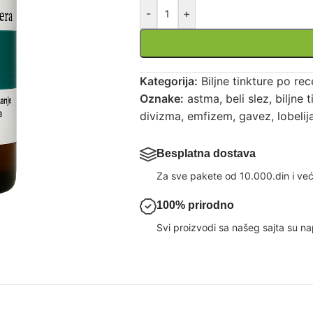
-
+
Kategorija:
Biljne tinkture po re
Oznake:
astma
,
beli slez
,
biljne 
divizma
,
emfizem
,
gavez
,
lobelij
Besplatna dostava
Za sve pakete od 10.000.din i već
100% prirodno
Svi proizvodi sa našeg sajta su nap