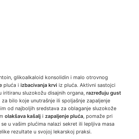
antoin, glikoalkaloid konsolidin i malo otrovnog
e
pluća i
izbacivanja krvi
iz pluća. Aktivni sastojci
 iritiranu sluzokožu disajnih organa,
razređuju gust
za bilo koje unutrašnje ili spoljašnje zapaljenje
im od najboljih sredstava za oblaganje sluzokože
om
olakšava kašalj
i
zapaljenje pluća
, pomaže pri
 se u vašim plućima nalazi sekret ili lepljiva masa
like rezultate u svojoj lekarskoj praksi.