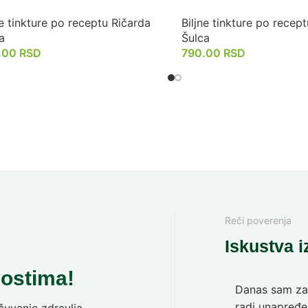
ne tinkture po receptu Ričarda
Biljne tinkture po recep
a
Šulca
.00
RSD
790.00
RSD
Reči poverenja
Iskustva i
vostima!
Danas sam zav
radi unapređen
uvanje zdravlja.