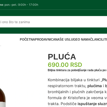
me
: pon.-pet.: 9:00h - 17:00h
POČETNA
PRODAVNICA
NAŠE USLUGE
O NAMA
ČLANCI
LI
ceptu Džona Kristofera
/
PLUĆA
PLUĆA
690.00
RSD
Biljna tinktura za poboljšanje rada pluća p
Kombinacija biljaka u tinkturi „
Pl
respiratornom traktu,
plućima
i
bronhijalnih i plućnih zakrčenja 
formula dr Kristofera je veoma v
trakta. Podstiče
ispuštanje sluz