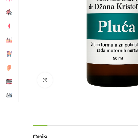
Zumiraj sliku
Opis