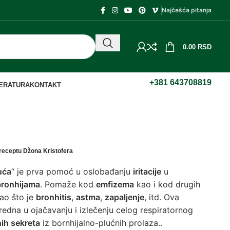
Najčešća pitanja
0.00
RSD
+381 643708819
TERATURA
KONTAKT
o receptu Džona Kristofera
uća
“ je prva pomoć u oslobađanju
iritacije
u
bronhijama
. Pomaže kod
emfizema
kao i kod drugih
kao što je
bronhitis
,
astma
,
zapaljenje
, itd. Ova
redna u ojačavanju i izlečenju celog respiratornog
nih sekreta
iz bornhijalno-plućnih prolaza..