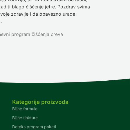
aditi blago čišćenje jetre. Pozdrav svima
olakšanje veli
svoje zdravlje i da obavezno urade
Nina
5-dnev
.
evni program čišćenja creva
Kategorije proizvoda
Biljne formule
Biljne tinkture
Detoks program paketi