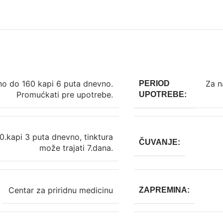
no do 160 kapi 6 puta dnevno.
Za n
PERIOD
Promućkati pre upotrebe.
UPOTREBE:
.kapi 3 puta dnevno, tinktura
ČUVANJE:
može trajati 7.dana.
Centar za priridnu medicinu
ZAPREMINA: