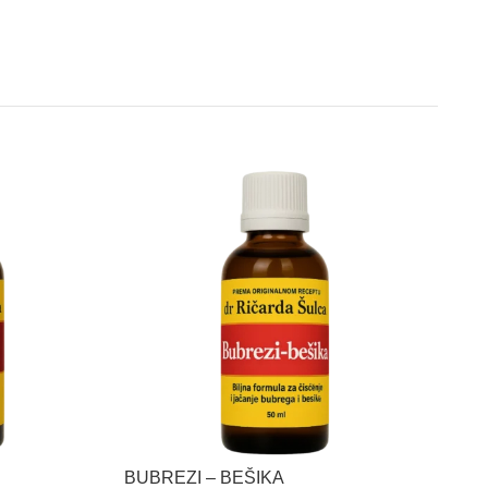
BUBREZI – BEŠIKA
UST