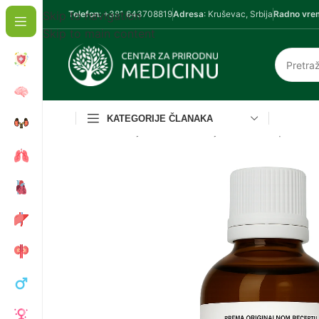
Skip to navigation
Telefon
: +381 643708819
Adresa
: Kruševac, Srbija
Radno vre
Skip to main content
KATEGORIJE ČLANAKA
Početna
/
Biljne tinkture
/
Biljne tinkture po re