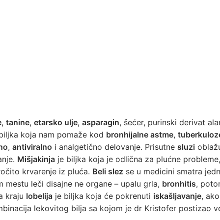
e
,
tanine
,
etarsko ulje
,
asparagin
, šećer, purinski derivat al
a biljka koja nam pomaže kod
bronhijalne astme
,
tuberkuloz
no
,
antiviralno
i analgetično delovanje. Prisutne
sluzi
oblažu
anje.
Mišjakinja
je biljka koja je odlična za plućne probleme, 
ročito krvarenje iz pluća.
Beli slez
se u medicini smatra jedn
m mestu leči disajne ne organe – upalu grla,
bronhitis
, pot
na kraju
lobelija
je biljka koja će pokrenuti
iskašljavanje
, ako
binacija lekovitog bilja sa kojom je dr Kristofer postizao ve