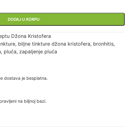
DODAJ U KORPU
ceptu Džona Kristofera
tinkture
,
biljne tinkture džona kristofera
,
bronhitis
,
a
,
pluća
,
zapaljenje pluća
e dostava je besplatna.
ravljeni na biljnoj bazi.