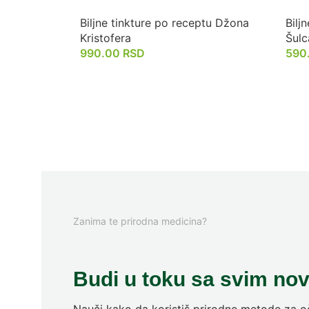
Biljne tinkture po receptu Džona
Bilj
Kristofera
Šulc
990.00
RSD
590
Zanima te prirodna medicina?
Budi u toku sa svim no
Nauči kako da koristiš prirodne metode za oč