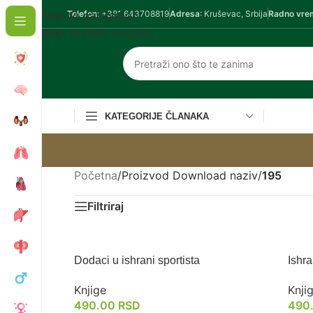
Skip to navigation
Telefon
: +381 643708819
Adresa
: Kruševac, Srbija
Radno vre
Skip to main content
KATEGORIJE ČLANAKA
Početna
/
Proizvod Download naziv
/
195
Filtriraj
Dodaci u ishrani sportista
Ishra
Knjige
Knji
490.00
RSD
490