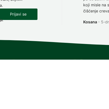
koji misle na 
a.
čišćenje creva
Prijavi se
ja.
Kosana
5-dn
ormacije
Kategorija članaka
ama
Svi članci
 usluge
Prirodna medicina
ešća pitanja
Herbalisti i praktikanti
akt forma
Živeti u skladu sa prirodom
ratura
Lečenje bolesti na prirodan način
anje i dostava
Lečenje organa na prirodan nači