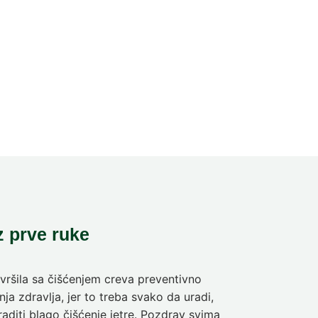
z prve ruke
ršila sa čišćenjem creva preventivno
Pre deset dan
ja zdravlja, jer to treba svako da uradi,
sam da se pra
aditi blago čišćenje jetre. Pozdrav svima
olakšanje veli