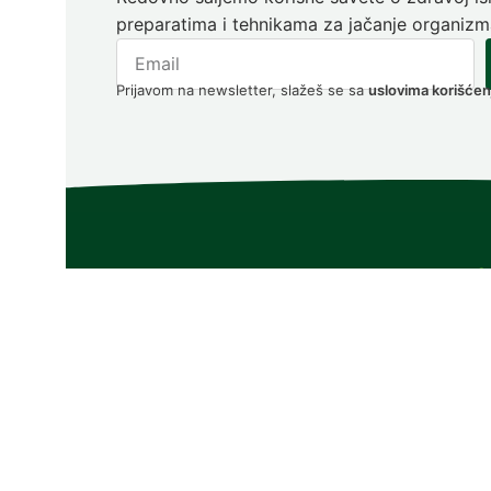
preparatima i tehnikama za jačanje organizm
Prijavom na newsletter, slažeš se sa
uslovima korišćen
Inf
O n
Naše
+381 64 37 08 819
Najč
cpm.premier@gmail.com
Kont
Kruševac, Srbija
Lite
Plać