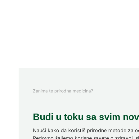
Zanima te prirodna medicina?
Budi u toku sa svim no
Nauči kako da koristiš prirodne metode za oč
Redovno šaljemo korisne savete o zdravoj ish