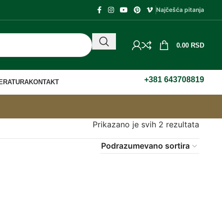
Najčešća pitanja
0.00
RSD
+381 643708819
TERATURA
KONTAKT
Prikazano je svih 2 rezultata