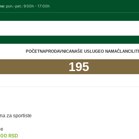
me
: pon.-pet.: 9:00h - 17:00h
POČETNA
PRODAVNICA
NAŠE USLUGE
O NAMA
ČLANCI
LI
195
na za sportiste
ge
.00
RSD