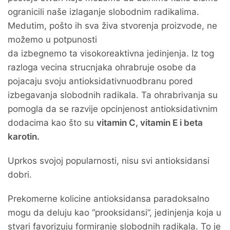
ogranicili naše izlaganje slobodnim radikalima.
Medutim, pošto ih sva živa stvorenja proizvode, ne
možemo u potpunosti
da izbegnemo ta visokoreaktivna jedinjenja. Iz tog
razloga vecina strucnjaka ohrabruje osobe da
pojacaju svoju antioksidativnuodbranu pored
izbegavanja slobodnih radikala. Ta ohrabrivanja su
pomogla da se razvije opcinjenost antioksidativnim
dodacima kao što su
vitamin C, vitamin E i beta
karotin.
Uprkos svojoj popularnosti, nisu svi antioksidansi
dobri.
Prekomerne kolicine antioksidansa paradoksalno
mogu da deluju kao “prooksidansi”, jedinjenja koja u
stvari favorizuju formiranje slobodnih radikala. To je