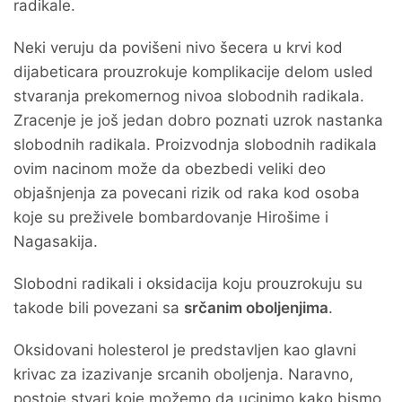
radikale.
Neki veruju da povišeni nivo šecera u krvi kod
dijabeticara prouzrokuje komplikacije delom usled
stvaranja prekomernog nivoa slobodnih radikala.
Zracenje je još jedan dobro poznati uzrok nastanka
slobodnih radikala. Proizvodnja slobodnih radikala
ovim nacinom može da obezbedi veliki deo
objašnjenja za povecani rizik od raka kod osoba
koje su preživele bombardovanje Hirošime i
Nagasakija.
Slobodni radikali i oksidacija koju prouzrokuju su
takode bili povezani sa
srčanim oboljenjima
.
Oksidovani holesterol je predstavljen kao glavni
krivac za izazivanje srcanih oboljenja. Naravno,
postoje stvari koje možemo da ucinimo kako bismo