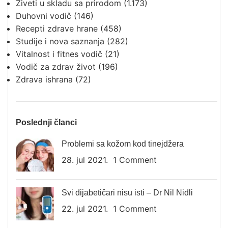
Živeti u skladu sa prirodom
(1.173)
Duhovni vodič
(146)
Recepti zdrave hrane
(458)
Studije i nova saznanja
(282)
Vitalnost i fitnes vodič
(21)
Vodič za zdrav život
(196)
Zdrava ishrana
(72)
Poslednji članci
Problemi sa kožom kod tinejdžera
28. jul 2021.
1 Comment
Svi dijabetičari nisu isti – Dr Nil Nidli
22. jul 2021.
1 Comment