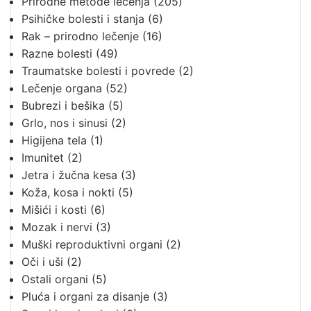
Prirodne metode lečenja
(205)
Psihičke bolesti i stanja
(6)
Rak – prirodno lečenje
(16)
Razne bolesti
(49)
Traumatske bolesti i povrede
(2)
Lečenje organa
(52)
Bubrezi i bešika
(5)
Grlo, nos i sinusi
(2)
Higijena tela
(1)
Imunitet
(2)
Jetra i žučna kesa
(3)
Koža, kosa i nokti
(5)
Mišići i kosti
(6)
Mozak i nervi
(3)
Muški reproduktivni organi
(2)
Oči i uši
(2)
Ostali organi
(5)
Pluća i organi za disanje
(3)