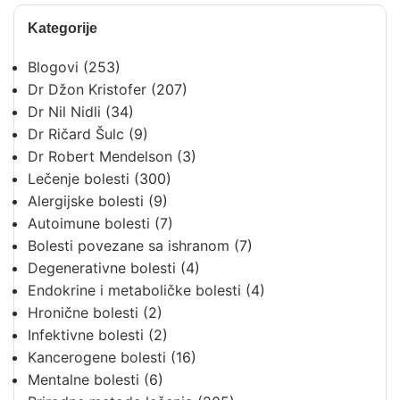
Kategorije
Blogovi
(253)
Dr Džon Kristofer
(207)
Dr Nil Nidli
(34)
Dr Ričard Šulc
(9)
Dr Robert Mendelson
(3)
Lečenje bolesti
(300)
Alergijske bolesti
(9)
Autoimune bolesti
(7)
Bolesti povezane sa ishranom
(7)
Degenerativne bolesti
(4)
Endokrine i metaboličke bolesti
(4)
Hronične bolesti
(2)
Infektivne bolesti
(2)
Kancerogene bolesti
(16)
Mentalne bolesti
(6)