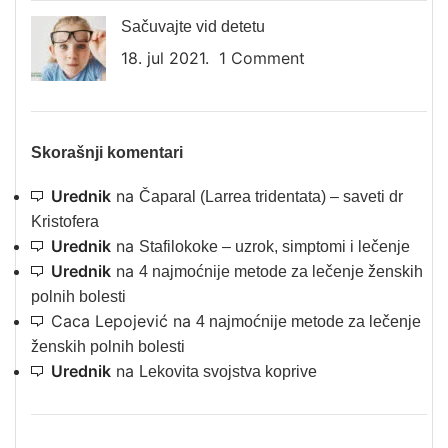
Sačuvajte vid detetu
18. jul 2021.
1 Comment
Skorašnji komentari
Urednik
na
Čaparal (Larrea tridentata) – saveti dr
Kristofera
Urednik
na
Stafilokoke – uzrok, simptomi i lečenje
Urednik
na
4 najmoćnije metode za lečenje ženskih
polnih bolesti
Caca Lepojević
na
4 najmoćnije metode za lečenje
ženskih polnih bolesti
Urednik
na
Lekovita svojstva koprive