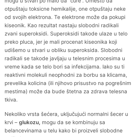
mogu u stvari po malo da “cure”. Umesto da
otpuštaju toksicne hemikalije, one otpuštaju neke
od svojih elektrona. Te elektrone može da pokupi
kiseonik. Kao rezultat nastaju slobodni radikali
zvani superoksidi. Superoksidi takode ulaze u telo
preko pluca, jer je mali procenat kiseonika koji
udišemo u stvari u obliku superoksida. Slobodni
radikali se takode javljaju u telesnim procesima u
vreme kada se telo bori sa infekcijama. Iako su ti
reaktivni molekuli neophodni za borbu sa klicama,
prevelika kolicina (ili njihovo prisustvo na pogrešnim
mestima) može da bude štetna za zdrava telesna
tkiva.
Nekoliko vrsta šećera, uključujući normalni šecer u
krvi –
glukozu,
mogu da se kombinuju sa
belancevinama u telu kako bi proizveli slobodne