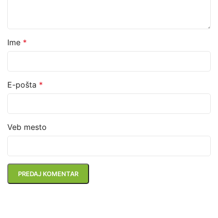
Ime
*
E-pošta
*
Veb mesto