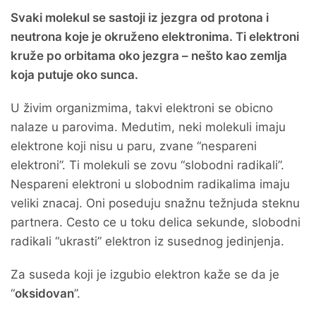
Svaki molekul se sastoji iz jezgra od protona i
neutrona koje je okruženo elektronima. Ti elektroni
kruže po orbitama oko jezgra – nešto kao zemlja
koja putuje oko sunca.
U živim organizmima, takvi elektroni se obicno
nalaze u parovima. Medutim, neki molekuli imaju
elektrone koji nisu u paru, zvane “nespareni
elektroni”. Ti molekuli se zovu “slobodni radikali”.
Nespareni elektroni u slobodnim radikalima imaju
veliki znacaj. Oni poseduju snažnu težnjuda steknu
partnera. Cesto ce u toku delica sekunde, slobodni
radikali “ukrasti” elektron iz susednog jedinjenja.
Za suseda koji je izgubio elektron kaže se da je
“
oksidovan
”.