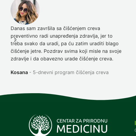
Danas sam završila sa čišćenjem creva
Pre
preventivno radi unapređenja zdravlja, jer to
poč
treba svako da uradi, pa ću zatim uraditi blago
nep
čišćenje jetre. Pozdrav svima koji misle na svoje
sja
zdravlje i da obavezno urade čišćenje creva.
Ni
Kosana
5-dnevni program čišćenja creva