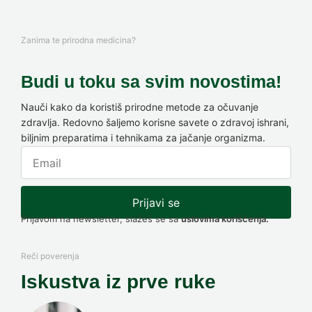
Zanima te prirodna medicina?
Budi u toku sa svim novostima!
Nauči kako da koristiš prirodne metode za očuvanje
zdravlja. Redovno šaljemo korisne savete o zdravoj ishrani,
biljnim preparatima i tehnikama za jačanje organizma.
Prijavi se
Prijavom na newsletter, slažeš se sa
uslovima korišćenja.
Reči poverenja
Iskustva iz prve ruke