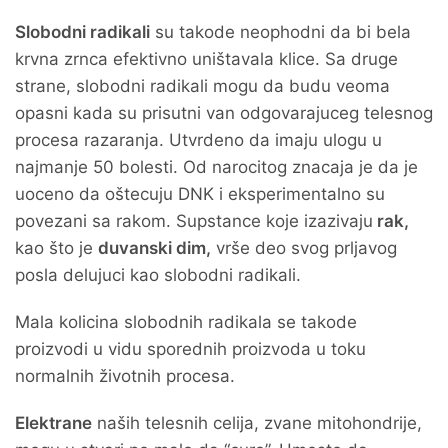
Slobodni radikali
su takode neophodni da bi bela
krvna zrnca efektivno uništavala klice. Sa druge
strane, slobodni radikali mogu da budu veoma
opasni kada su prisutni van odgovarajuceg telesnog
procesa razaranja. Utvrdeno da imaju ulogu u
najmanje 50 bolesti. Od narocitog znacaja je da je
uoceno da oštecuju DNK i eksperimentalno su
povezani sa rakom. Supstance koje izazivaju
rak,
kao što je
duvanski dim,
vrše deo svog prljavog
posla delujuci kao slobodni radikali.
Mala kolicina slobodnih radikala se takode
proizvodi u vidu sporednih proizvoda u toku
normalnih životnih procesa.
Elektrane
naših telesnih celija, zvane mitohondrije,