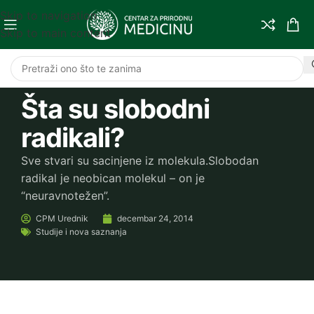
Skip to navigation
Skip to main content
Šta su slobodni
radikali?
Sve stvari su sacinjene iz molekula.Slobodan
radikal je neobican molekul – on je
“neuravnotežen”.
CPM
Urednik
decembar 24, 2014
Studije i nova saznanja