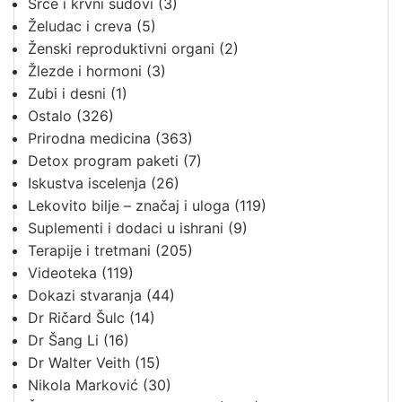
Srce i krvni sudovi
(3)
Želudac i creva
(5)
Ženski reproduktivni organi
(2)
Žlezde i hormoni
(3)
Zubi i desni
(1)
Ostalo
(326)
Prirodna medicina
(363)
Detox program paketi
(7)
Iskustva iscelenja
(26)
Lekovito bilje – značaj i uloga
(119)
Suplementi i dodaci u ishrani
(9)
Terapije i tretmani
(205)
Videoteka
(119)
Dokazi stvaranja
(44)
Dr Ričard Šulc
(14)
Dr Šang Li
(16)
Dr Walter Veith
(15)
Nikola Marković
(30)