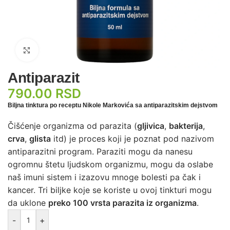
Zumiraj sliku
Antiparazit
790.00
RSD
Biljna tinktura po receptu Nikole Markovića sa antiparazitskim dejstvom
Čišćenje organizma od parazita (
gljivica
,
bakterija
,
crva
,
glista
itd) je proces koji je poznat pod nazivom
antiparazitni program. Paraziti mogu da nanesu
ogromnu štetu ljudskom organizmu, mogu da oslabe
naš imuni sistem i izazovu mnoge bolesti pa čak i
kancer. Tri biljke koje se koriste u ovoj tinkturi mogu
da uklone
preko 100 vrsta parazita iz organizma
.
-
+