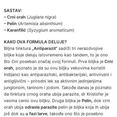
SASTAV:
– Crni orah
(
Juglans nigra
)
– Pelin
(
Artemisia absinthium
)
– Karanfilić
(
Syzygium aromaticum
)
KAKO OVA FORMULA DELUJE?
Biljna tinktura
„Antiparazit“
sadrži tri nerazdvojive
biljke koje deluju istovremeno kao tandem, to je ono
što čini poseban značaj ovoj formuli. Prva biljka je
Crni
orah,
poznato je da su ovu biljku vekovima koristili
Indijanci kao antiparazitski, antibakterijski, antivirusni i
antigljivični – prirodni lek sa aktivnim jedinjenjima
junglonom, taninom i jodom. Takođe danas je poznato
da tinktura crnog oraha ubija parazite, dr Kristofer je
veoma cenio ovu biljku. Druga biljka je
Pelin,
dok crni
orah ubija
odrasle parazite
pelin je biljka koja ih ubija
još dok su
u fazi larve
, takođe ono što je posebno