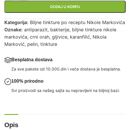
DODAJ U KORPU
Kategorija:
Biljne tinkture po receptu Nikole Markovića
Oznake:
antiparazit
,
bakterije
,
biljne tinkture nikole
markovića
,
crni orah
,
gljivice
,
karanfilić
,
Nikola
Marković
,
pelin
,
tinkture
Besplatna dostava
Za sve pakete od 10.000.din i veće dostava je besplatna.
100% prirodno
Svi proizvodi sa našeg sajta su napravljeni na biljnoj bazi.
Opis