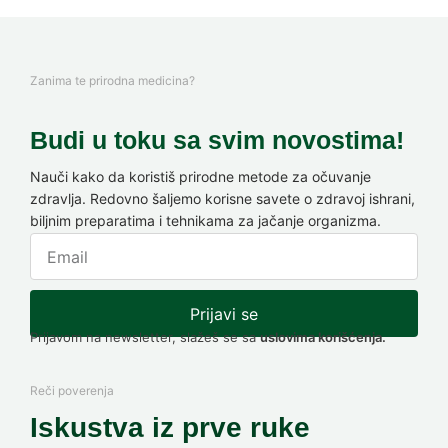
Zanima te prirodna medicina?
Budi u toku sa svim novostima!
Nauči kako da koristiš prirodne metode za očuvanje
zdravlja. Redovno šaljemo korisne savete o zdravoj ishrani,
biljnim preparatima i tehnikama za jačanje organizma.
Prijavi se
Prijavom na newsletter, slažeš se sa
uslovima korišćenja.
Reči poverenja
Iskustva iz prve ruke