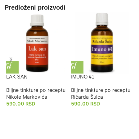
Predloženi proizvodi
LAK SAN
IMUNO #1
A
Biljne tinkture po receptu
Biljne tinkture po receptu
B
Nikole Markovića
Ričarda Šulca
R
590.00
RSD
590.00
RSD