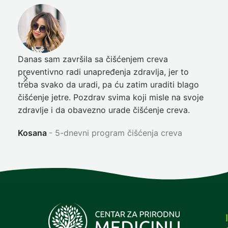
Danas sam završila sa čišćenjem creva
Pre
preventivno radi unapređenja zdravlja, jer to
poč
treba svako da uradi, pa ću zatim uraditi blago
nep
čišćenje jetre. Pozdrav svima koji misle na svoje
sja
zdravlje i da obavezno urade čišćenje creva.
Ni
Kosana
5-dnevni program čišćenja creva