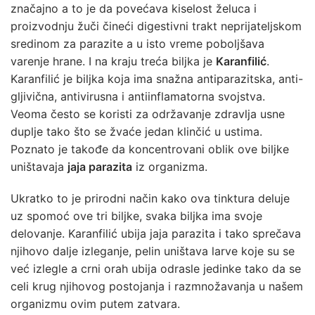
značajno a to je da povećava kiselost želuca i
proizvodnju žuči čineći digestivni trakt neprijateljskom
sredinom za parazite a u isto vreme poboljšava
varenje hrane. I na kraju treća biljka je
Karanfilić
.
Karanfilić je biljka koja ima snažna antiparazitska, anti-
gljivična, antivirusna i antiinflamatorna svojstva.
Veoma često se koristi za održavanje zdravlja usne
duplje tako što se žvaće jedan klinčić u ustima.
Poznato je takođe da koncentrovani oblik ove biljke
uništavaja
jaja parazita
iz organizma.
Ukratko to je prirodni način kako ova tinktura deluje
uz spomoć ove tri biljke, svaka biljka ima svoje
delovanje. Karanfilić ubija jaja parazita i tako sprečava
njihovo dalje izleganje, pelin uništava larve koje su se
već izlegle a crni orah ubija odrasle jedinke tako da se
celi krug njihovog postojanja i razmnožavanja u našem
organizmu ovim putem zatvara.